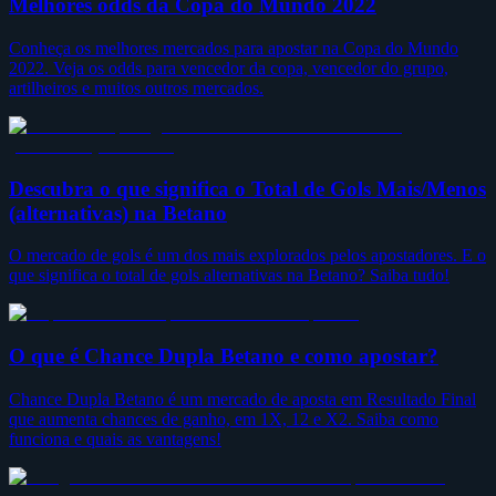
Melhores odds da Copa do Mundo 2022
Conheça os melhores mercados para apostar na Copa do Mundo
2022. Veja os odds para vencedor da copa, vencedor do grupo,
artilheiros e muitos outros mercados.
Descubra o que significa o Total de Gols Mais/Menos
(alternativas) na Betano
O mercado de gols é um dos mais explorados pelos apostadores. E o
que significa o total de gols alternativas na Betano? Saiba tudo!
O que é Chance Dupla Betano e como apostar?
Chance Dupla Betano é um mercado de aposta em Resultado Final
que aumenta chances de ganho, em 1X, 12 e X2. Saiba como
funciona e quais as vantagens!