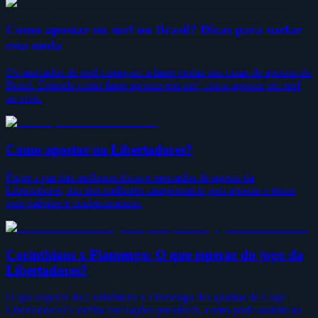
Como apostar no surf no Brasil? Dicas para surfar
essa onda
Os mercados de surf começam a fazer ondas nas casas de apostas do
Brasil. Entenda como fazer apostas em surf, como apostar em surf
ao vivo.
Como apostar na Libertadores?
Fique a par das melhores dicas e mercados de aposta da
Libertadores, um dos melhores campeonatos para apostar e testar
seus palpites e conhecimentos.
Corinthians x Flamengo: O que esperar do jogo da
Libertadores?
O que esperar do Corinthians x Flamengo das quartas da Copa
Libertadores? Confira escalações prováveis, como pode assistir ao