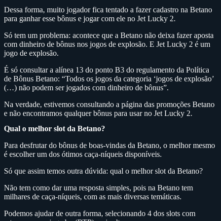
Dessa forma, muito jogador fica tentado a fazer cadastro na Betano
para ganhar esse bônus e jogar com ele no Jet Lucky 2.
Só tem um problema: acontece que a Betano não deixa fazer aposta
com dinheiro de bônus nos jogos de explosão. E Jet Lucky 2 é um
jogo de explosão.
É só consultar a alínea 13 do ponto B3 do regulamento da Política
de Bônus Betano: “Todos os jogos da categoria ‘jogos de explosão’
(…) não podem ser jogados com dinheiro de bônus”.
Na verdade, estivemos consultando a página das promoções Betano
e não encontramos qualquer bônus para usar no Jet Lucky 2.
Qual o melhor slot da Betano?
Para desfrutar do bônus de boas-vindas da Betano, o melhor mesmo
é escolher um dos ótimos caça-níqueis disponíveis.
Só que assim temos outra dúvida: qual o melhor slot da Betano?
Não tem como dar uma resposta simples, pois na Betano tem
milhares de caça-níqueis, com as mais diversas temáticas.
Podemos ajudar de outra forma, selecionando 4 dos slots com