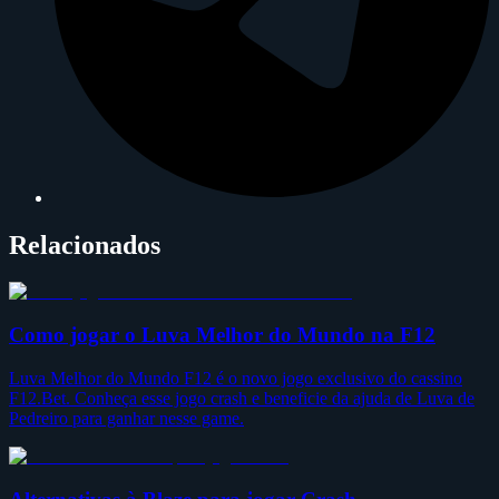
Relacionados
Como jogar o Luva Melhor do Mundo na F12
Luva Melhor do Mundo F12 é o novo jogo exclusivo do cassino
F12.Bet. Conheça esse jogo crash e beneficie da ajuda de Luva de
Pedreiro para ganhar nesse game.