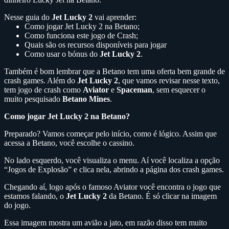
Nesse guia do
Jet Lucky
2
vai aprender:
Como jogar Jet Lucky 2 na Betano;
Como funciona este jogo de Crash;
Quais são os recursos disponíveis para jogar
Como usar o bónus do
Jet Lucky 2
.
Também é bom lembrar que a Betano tem uma oferta bem grande de
crash games. Além do
Jet Lucky 2
, que vamos revisar nesse texto,
tem jogo de crash como
Aviator
e
Spaceman
, sem esquecer o
muito pesquisado
Betano Mines
.
Como jogar Jet Lucky 2 na Betano?
Preparado? Vamos começar pelo início, como é lógico. Assim que
acessa a Betano, você escolhe o cassino.
No lado esquerdo, você visualiza o menu. Aí você localiza a opção
“Jogos de Explosão” e clica nela, abrindo a página dos crash games.
Chegando aí, logo após o famoso Aviator você encontra o jogo que
estamos falando, o
Jet Lucky 2
da Betano. É só clicar na imagem
do jogo.
Essa imagem mostra um avião a jato, em razão disso tem muito