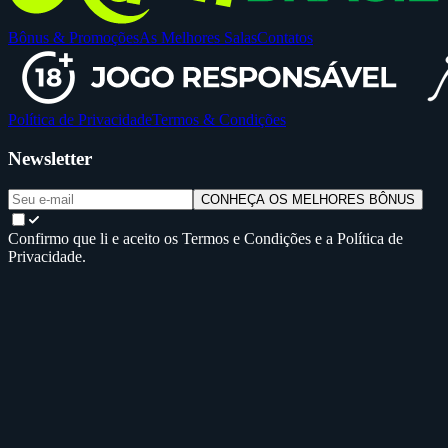
Bônus & Promoções
As Melhores Salas
Contatos
Política de Privacidade
Termos & Condições
Newsletter
CONHEÇA OS MELHORES BÔNUS
Confirmo que li e aceito os Termos e Condições e a Política de
Privacidade.