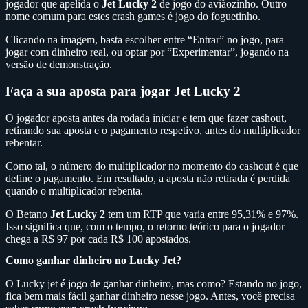
jogador que apelida o
Jet Lucky 2
de jogo do aviãozinho. Outro
nome comum para estes crash games é jogo do foguetinho.
Clicando na imagem, basta escolher entre “Entrar” no jogo, para
jogar com dinheiro real, ou optar por “Experimentar”, jogando na
versão de demonstração.
Faça a sua aposta para jogar Jet Lucky 2
O jogador aposta antes da rodada iniciar e tem que fazer cashout,
retirando sua aposta e o pagamento respetivo, antes do multiplicador
rebentar.
Como tal, o número do multiplicador no momento do cashout é que
define o pagamento. Em resultado, a aposta não retirada é perdida
quando o multiplicador rebenta.
O Betano
Jet Lucky 2
tem um RTP que varia entre 95,31% e 97%.
Isso significa que, com o tempo, o retorno teórico para o jogador
chega a R$ 97 por cada R$ 100 apostados.
Como ganhar dinheiro no Lucky Jet?
O Lucky jet é jogo de ganhar dinheiro, mas como? Estando no jogo,
fica bem mais fácil ganhar dinheiro nesse jogo. Antes, você precisa