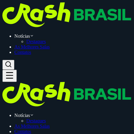
Notícias
Destaques
As Melhores Salas
Contatos
Notícias
Destaques
As Melhores Salas
Contatos