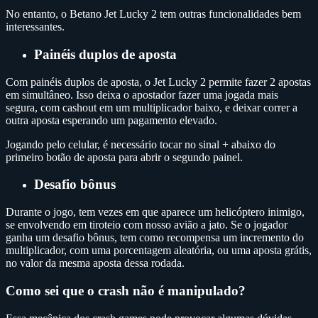
No entanto, o Betano Jet Lucky 2 tem outras funcionalidades bem
interessantes.
Painéis duplos de aposta
Com painéis duplos de aposta, o Jet Lucky 2 permite fazer 2 apostas
em simultâneo. Isso deixa o apostador fazer uma jogada mais
segura, com cashout em um multiplicador baixo, e deixar correr a
outra aposta esperando um pagamento elevado.
Jogando pelo celular, é necessário tocar no sinal + abaixo do
primeiro botão de aposta para abrir o segundo painel.
Desafio bônus
Durante o jogo, tem vezes em que aparece um helicóptero inimigo,
se envolvendo em tiroteio com nosso avião a jato. Se o jogador
ganha um desafio bônus, tem como recompensa um incremento do
multiplicador, com uma porcentagem aleatória, ou uma aposta grátis,
no valor da mesma aposta dessa rodada.
Como sei que o crash não é manipulado?