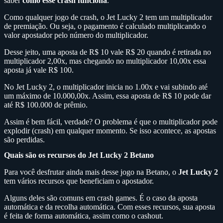
saber
como esse crash funciona
.
Como qualquer jogo de crash, o Jet Lucky 2 tem um multiplicador
de premiação. Ou seja, o pagamento é calculado multiplicando o
valor apostador pelo número do multiplicador.
Desse jeito, uma aposta de R$ 10 vale R$ 20 quando é retirada no
multiplicador 2,00x, mas chegando no multiplicador 10,00x essa
aposta já vale R$ 100.
No Jet Lucky 2, o multiplicador inicia no 1.00x e vai subindo até
um máximo de 10.000,00x. Assim, essa aposta de R$ 10 pode dar
até R$ 100.000 de prêmio.
Assim é bem fácil, verdade? O problema é que o multiplicador pode
explodir (crash) em qualquer momento. Se isso acontece, as apostas
são perdidas.
Quais são os recursos do Jet Lucky 2 Betano
Para você desfrutar ainda mais desse jogo na Betano, o
Jet Lucky 2
tem vários recursos que beneficiam o apostador.
Alguns deles são comuns em crash games. É o caso da aposta
automática e da recolha automática. Com esses recursos, sua aposta
é feita de forma automática, assim como o cashout.