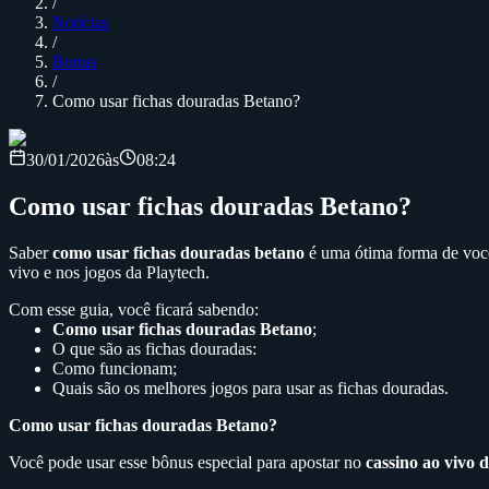
/
Notícias
/
Bonus
/
Como usar fichas douradas Betano?
30/01/2026
às
08:24
Como usar fichas douradas Betano?
Saber
como usar fichas douradas betano
é uma ótima forma de você
vivo e nos jogos da Playtech.
Com esse guia, você ficará sabendo:
Como usar fichas douradas Betano
;
O que são as fichas douradas:
Como funcionam;
Quais são os melhores jogos para usar as fichas douradas.
Como usar fichas douradas Betano?
Você pode usar esse bônus especial para apostar no
cassino ao vivo 