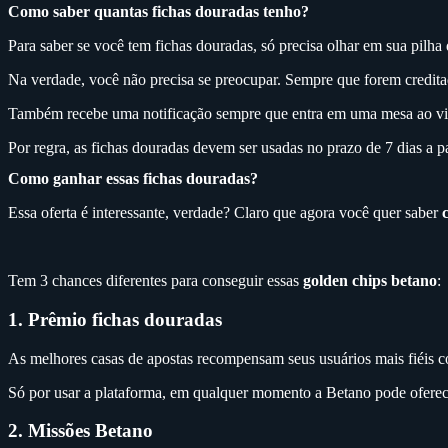
Como saber quantas fichas douradas tenho?
Para saber se você tem fichas douradas, só precisa olhar em sua pilha de
Na verdade, você não precisa se preocupar. Sempre que forem credita
Também recebe uma notificação sempre que entra em uma mesa ao viv
Por regra, as fichas douradas devem ser usadas ​​no prazo de 7 dias a
Como ganhar essas fichas douradas?
Essa oferta é interessante, verdade? Claro que agora você quer saber
Tem 3 chances diferentes para conseguir essas
golden chips betano
:
1. Prêmio fichas douradas
As melhores casas de apostas recompensam seus usuários mais fiéis c
Só por usar a plataforma, em qualquer momento a Betano pode oferec
2. Missões Betano