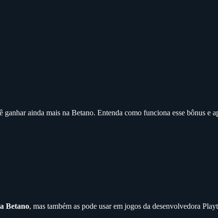
 ganhar ainda mais na Betano. Entenda como funciona esse bônus e a
da Betano
, mas também as pode usar em jogos da desenvolvedora Playt