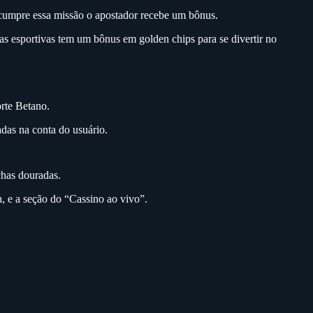
 cumpre essa missão o apostador recebe um bônus.
as esportivas tem um bônus em golden chips para se divertir no
rte Betano.
das na conta do usuário.
chas douradas.
 e a seção do “Cassino ao vivo”.