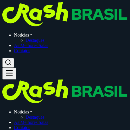
Notícias
Destaques
As Melhores Salas
Contatos
Notícias
Destaques
As Melhores Salas
Contatos