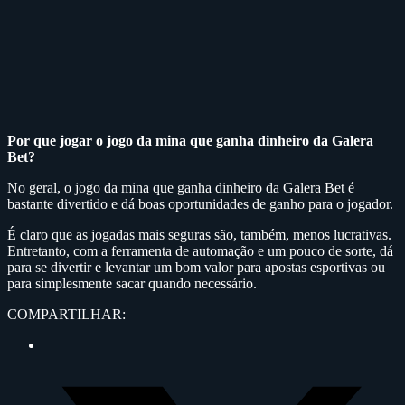
Por que jogar o jogo da mina que ganha dinheiro da Galera
Bet?
No geral, o jogo da mina que ganha dinheiro da Galera Bet é
bastante divertido e dá boas oportunidades de ganho para o jogador.
É claro que as jogadas mais seguras são, também, menos lucrativas.
Entretanto, com a ferramenta de automação e um pouco de sorte, dá
para se divertir e levantar um bom valor para apostas esportivas ou
para simplesmente sacar quando necessário.
COMPARTILHAR: