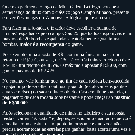
Quem experimenta o jogo da Mina Galera Bet logo percebe a
semelhança do título com o clássico jogo Campo Minado, presente
em versões antigas do Windows. A lógica aqui é a mesma.
Para fazer uma jogada, o jogador deve escolher a quantia de
"minas" espalhadas pelo campo. São 25 quadrados disponíveis e um
máximo de 20 bombas espalhadas aleatoriamente. Quanto mais
bombas,
maior é a recompensa
do game.
Por exemplo, uma aposta de R$1 com uma única mina dá um
retorno de R$1,01, ou seja, de 1%. Já com 20 minas, o retorno é de
R$4,85, um retorno de 385%. O máximo a apostar é R$500, com
ganho máximo de R$2.425.
No entanto, vale lembrar que, ao fim de cada rodada bem-sucedida,
o jogador pode escolher continuar jogando (e colocar seus ganhos
atuais em risco) ou sacar o lucro obtido. Caso continue jogando, o
pagamento de cada rodada sobe bastante e pode chegar ao
máximo
de R$50.000
.
Após selecionar a quantidade de minas no tabuleiro e sua aposta,
basta clicar em “Apostar” e, depois, selecionar o quadrado que você
acredita ter uma estrela. Um ponto interessante é que você não
precisa acertar todas as estrelas para ganhar: basta acertar uma vez e
a jogada é considerada vitoriosa.