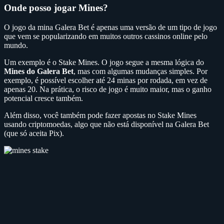
Onde posso jogar Mines?
O jogo da mina Galera Bet é apenas uma versão de um tipo de jogo
que vem se popularizando em muitos outros cassinos online pelo
mundo.
Um exemplo é o Stake Mines. O jogo segue a mesma lógica do
Mines do Galera Bet
, mas com algumas mudanças simples. Por
exemplo, é possível escolher até 24 minas por rodada, em vez de
apenas 20. Na prática, o risco de jogo é muito maior, mas o ganho
potencial cresce também.
Além disso, você também pode fazer apostas no Stake Mines
usando criptomoedas, algo que não está disponível na Galera Bet
(que só aceita Pix).